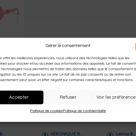
Gérer le consentement
OCK
 Rose
r offrir les meilleures expériences, nous utilisons des technologies telles que les
kies pour stocker et/ou accéder aux informations des appareils. Le fait de consenti
,00
€
 technologies nous permettra de traiter des données telles que le comportement 
%
igation ou les ID uniques sur ce site. Le fait de ne pas consentir ou de retirer son
sentement peut avoir un effet négatif sur certaines caractéristiques et fonctions.
ck
Accepter
Refuser
Voir les préférence
Politique de cookies
Politique de confidentialité