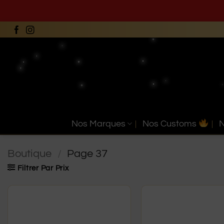
Passer
au
contenu
Nos Marques
Nos Customs
N
Boutique
/
Page 37
Filtrer Par Prix