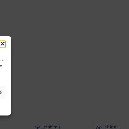
r à
de
s