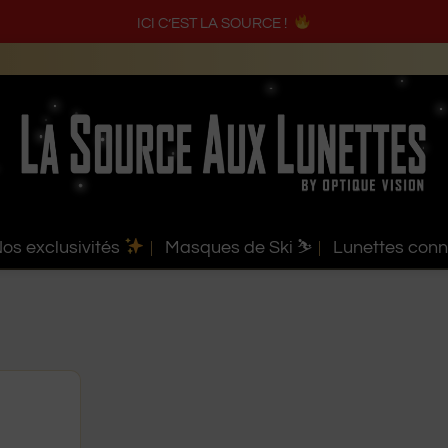
ICI C’EST LA SOURCE !
os exclusivités
Masques de Ski ⛷️
Lunettes con