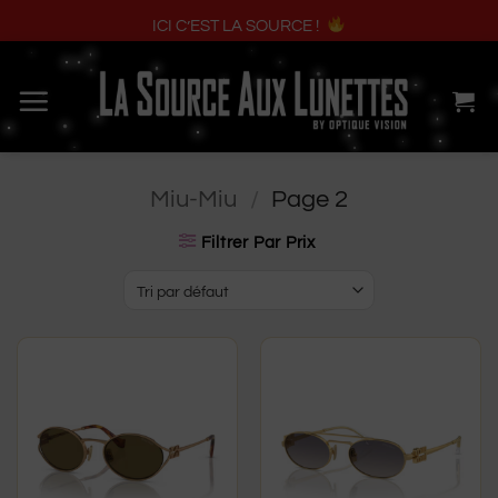
ICI C’EST LA SOURCE !
Passer
au
contenu
Miu-Miu
/
Page 2
Filtrer Par Prix