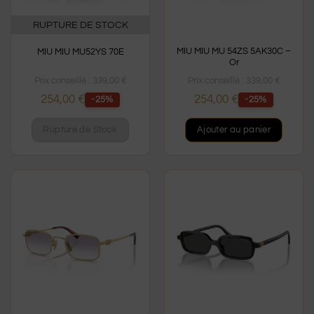
RUPTURE DE STOCK
MIU MIU MU 54ZS 5AK30C –
MIU MIU MU52YS 70E
Or
Prix conseillé :
339,00
€
Prix conseillé :
339,00
€
254,00
€
254,00
€
-25%
-25%
Rupture de Stock
Ajouter au panier