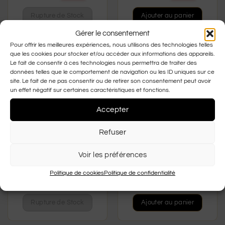
Rupture de Stock
Ajouter au panier
Gérer le consentement
Pour offrir les meilleures expériences, nous utilisons des technologies telles
que les cookies pour stocker et/ou accéder aux informations des appareils.
Le fait de consentir à ces technologies nous permettra de traiter des
données telles que le comportement de navigation ou les ID uniques sur ce
site. Le fait de ne pas consentir ou de retirer son consentement peut avoir
un effet négatif sur certaines caractéristiques et fonctions.
Accepter
Refuser
RUPTURE DE STOCK
MIU MIU MU 07Y VAU-6S1
MIU MIU MU 09WS 1AB
Voir les préférences
Prix conseillé :
320,00
€
Prix conseillé :
319,00
€
Politique de cookies
Politique de confidentialité
240,00
€
239,00
€
-25%
-25%
Rupture de Stock
Ajouter au panier