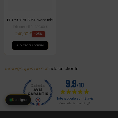
MIU MIU SMUA08 Havana miel
Prix conseillé :
320,00
€
240,00
€
-25%
Ajouter au panier
Témoignages de nos
fidèles clients
8
en ligne