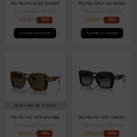
MIU MIU MU A53/S 5AK04O
MIU MIU SMU11ZS 16K5S0
Prix conseillé :
339,00
€
Prix conseillé :
320,00
€
254,00
€
240,00
€
-25%
-25%
Ajouter au panier
Ajouter au panier
RUPTURE DE STOCK
MIU MIU MU 10YS VAU-06B
MIU MIU MU 10YS 1ABUD1
Prix conseillé :
339,00
€
Prix conseillé :
339,00
€
254,00
€
254,00
€
-25%
-25%