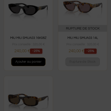
RUPTURE DE STOCK
MIU MIU SMUA03 16K08Z
MIU MIU SMUA03 14L
Prix conseillé :
320,00
€
Prix conseillé :
320,00
€
240,00
€
240,00
€
-25%
-25%
Ajouter au panier
Rupture de Stock