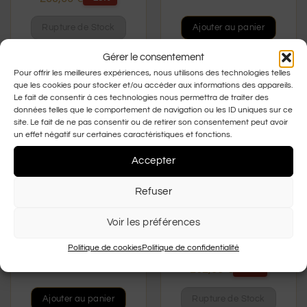
Rupture de Stock
Ajouter au panier
Gérer le consentement
Pour offrir les meilleures expériences, nous utilisons des technologies telles
que les cookies pour stocker et/ou accéder aux informations des appareils.
Le fait de consentir à ces technologies nous permettra de traiter des
données telles que le comportement de navigation ou les ID uniques sur ce
site. Le fait de ne pas consentir ou de retirer son consentement peut avoir
un effet négatif sur certaines caractéristiques et fonctions.
Accepter
RUPTURE DE STOCK
Refuser
PRADA 0PR 06YS 16K
PRADA 0PR 03zs 1AB
Voir les préférences
Prix conseillé :
349,00
€
Politique de cookies
Politique de confidentialité
Prix conseillé :
349,00
€
262,00
€
-25%
262,00
€
-25%
Ajouter au panier
Rupture de Stock