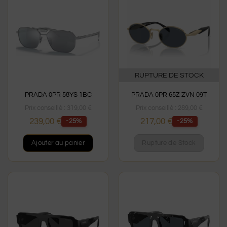
RUPTURE DE STOCK
PRADA 0PR 58YS 1BC
PRADA 0PR 65Z ZVN 09T
Prix conseillé :
319,00
€
Prix conseillé :
289,00
€
239,00
€
217,00
€
-25%
-25%
Ajouter au panier
Rupture de Stock