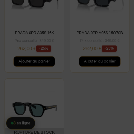
PRADA 0PR A05S 16K
PRADA 0PR A05S 15O70B
Prix conseillé :
349,00
€
Prix conseillé :
349,00
€
262,00
€
262,00
€
-25%
-25%
Ajouter au panier
Ajouter au panier
8
en ligne
RUPTURE DE STOCK