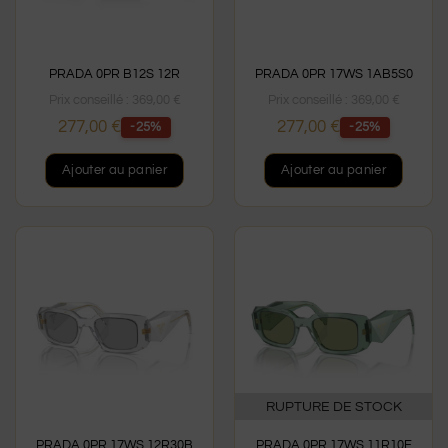
PRADA 0PR B12S 12R
PRADA 0PR 17WS 1AB5S0
Prix conseillé :
369,00
€
Prix conseillé :
369,00
€
277,00
€
277,00
€
-25%
-25%
Ajouter au panier
Ajouter au panier
RUPTURE DE STOCK
PRADA 0PR 17WS 12R30B
PRADA 0PR 17WS 11R10E