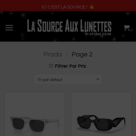
ICI C’EST LA SOURCE !
Passer
au
contenu
Prada
/
Page 2
Filtrer Par Prix