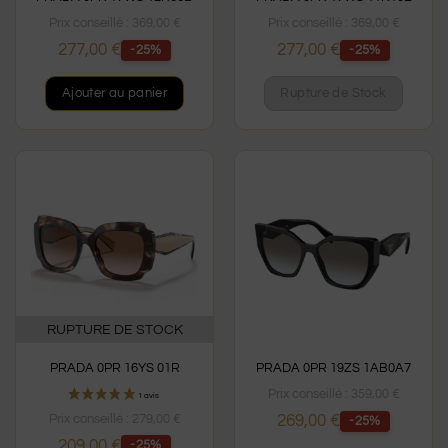
Prix conseillé :
369,00
€
Prix conseillé :
369,00
€
277,00
€
277,00
€
-25%
-25%
Ajouter au panier
Rupture de Stock
RUPTURE DE STOCK
PRADA 0PR 16YS 01R
PRADA 0PR 19ZS 1AB0A7
Prix conseillé :
359,00
€
Prix conseillé :
279,00
€
269,00
€
-25%
209,00
€
-25%