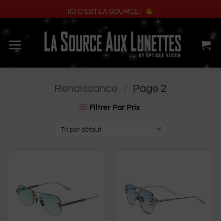
ICI C’EST LA SOURCE !
Passer
au
contenu
Renaissance
/
Page 2
Filtrer Par Prix