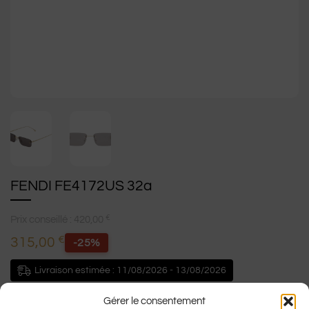
FENDI FE4172US 32a
€
Prix conseillé :
420,00
€
315,00
-25%
Livraison estimée : 11/08/2026 - 13/08/2026
Fendi FE4075US : Monture solaire percée, rectangle faite en
Gérer le consentement