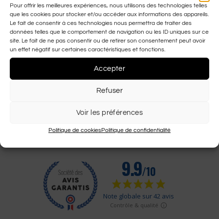
métal offrant un style contemporain et sophistiqué.
Pour offrir les meilleures expériences, nous utilisons des technologies telles
que les cookies pour stocker et/ou accéder aux informations des appareils.
Les deux F avec strass sur la face avant des verres
Le fait de consentir à ces technologies nous permettra de traiter des
ajoutent une touche de charme à la monture.
données telles que le comportement de navigation ou les ID uniques sur ce
site. Le fait de ne pas consentir ou de retirer son consentement peut avoir
Monture dorée, verres Gris us classe 3.
un effet négatif sur certaines caractéristiques et fonctions.
Accepter
Refuser
Ajouter au panier
Voir les préférences
Politique de cookies
Politique de confidentialité
Témoignages de nos
fidèles clients