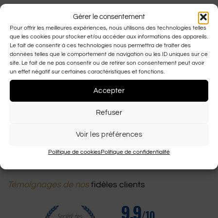
Une paire de lunettes au design sophistiqué et moderne qui
Gérer le consentement
incarne l’élégance à la française. Avec leur monture raffinée et
Pour offrir les meilleures expériences, nous utilisons des technologies telles
que les cookies pour stocker et/ou accéder aux informations des appareils.
leur forme distinctive, elles s’adaptent à toutes les occasions,
Le fait de consentir à ces technologies nous permettra de traiter des
alliant confort et style.
données telles que le comportement de navigation ou les ID uniques sur ce
site. Le fait de ne pas consentir ou de retirer son consentement peut avoir
Matière des branches : Métal branches couleur Or
un effet négatif sur certaines caractéristiques et fonctions.
Type de monture : Percée
Accepter
Matière des verres: Organique bleus
Refuser
Voir les préférences
Ajouter au panier
Politique de cookies
Politique de confidentialité
Témoignages de nos
fidèles clients