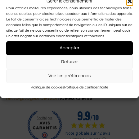
Gérer le consentement
Inspiré d’une pièce vintage issue des archives de Gucci
Pour offrir les meilleures expériences, nous utilisons des technologies telles
Le logo intégré est encadré d’une série de détails et se mêle à un
que les cookies pour stocker et/ou accéder aux informations des appareils.
contour répétitif.
Le fait de consentir à ces technologies nous permettra de traiter des
données telles que le comportement de navigation ou les ID uniques sur ce
La monture de couleur argent rectangulaire étroite non cerclée
site. Le fait de ne pas consentir ou de retirer son consentement peut avoir
arbore des branches sophistiquées.
un effet négatif sur certaines caractéristiques et fonctions.
Couleur des verres Gris foncés
Accepter
Refuser
Ajouter au panier
Voir les préférences
Politique de cookies
Politique de confidentialité
Témoignages de nos
fidèles clients