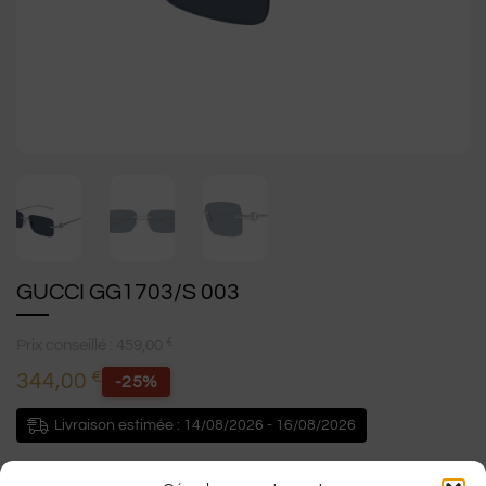
GUCCI GG1703/S 003
€
Prix conseillé :
459,00
€
344,00
-25%
Livraison estimée : 14/08/2026 - 16/08/2026
GUCCI GG1703S-003- Style et prestige.