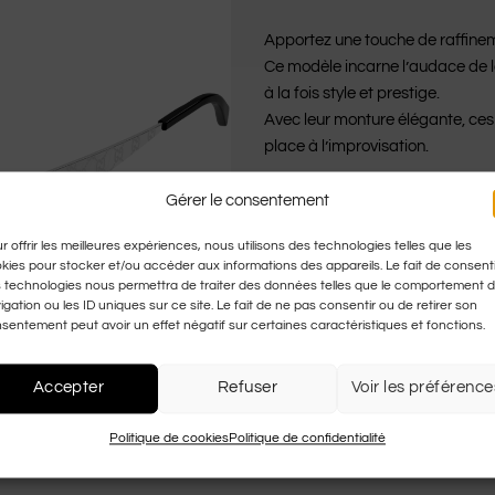
Apportez une touche de raffinem
Ce modèle incarne l’audace de l
à la fois style et prestige.
Avec leur monture élégante, ces 
place à l’improvisation.
Logo FULL Gucci pour un lo
Gérer le consentement
r offrir les meilleures expériences, nous utilisons des technologies telles que les
kies pour stocker et/ou accéder aux informations des appareils. Le fait de consenti
 technologies nous permettra de traiter des données telles que le comportement 
igation ou les ID uniques sur ce site. Le fait de ne pas consentir ou de retirer son
sentement peut avoir un effet négatif sur certaines caractéristiques et fonctions.
Accepter
Refuser
Voir les préférence
Politique de cookies
Politique de confidentialité