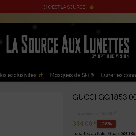
ICI C’EST LA SOURCE !
os exclusivités
Masques de Ski ⛷️
Lunettes con
GUCCI GG1853 0
€
Prix conseillé :
459,00
€
344,00
-25%
Lunettes de Soleil Gucci GG 1853