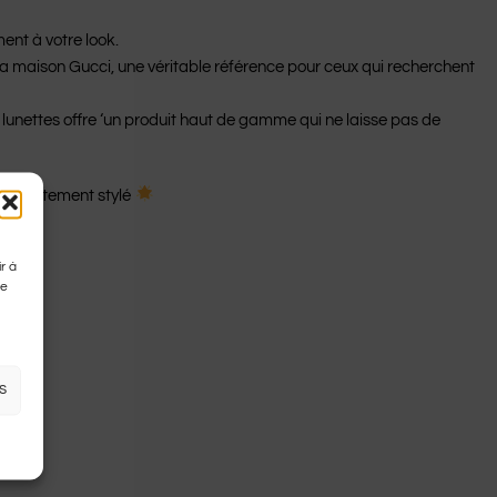
ent à votre look.
a maison Gucci, une véritable référence pour ceux qui recherchent
lunettes offre ‘un produit haut de gamme qui ne laisse pas de
ok hautement stylé
r à
de
s