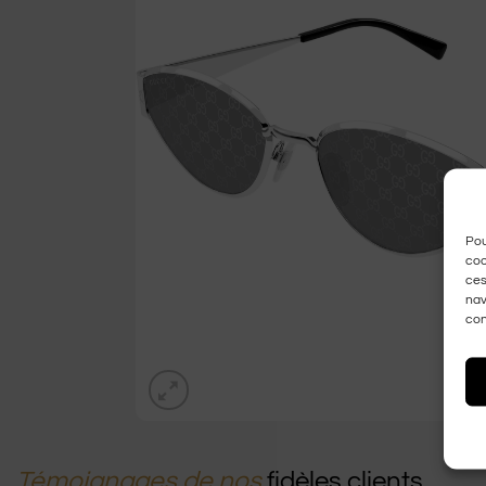
Pou
coo
ces
nav
con
Témoignages de nos
fidèles clients