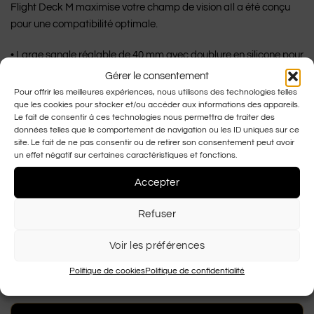
Flight Deck M maximise votre champ de vision aIl a été conçu
pour une compatibilité optimale.
• Large sangle réglable de 40 mm avec doublure en silicone pour
un ajustement plus sûr
Gérer le consentement
• La structure souple en O Matter® s’adapte confortablement à
Pour offrir les meilleures expériences, nous utilisons des technologies telles
votre visage, même en cas de froid extrême
que les cookies pour stocker et/ou accéder aux informations des appareils.
Le fait de consentir à ces technologies nous permettra de traiter des
• Confort au quotidien d’une mousse triple couche avec doublure
données telles que le comportement de navigation ou les ID uniques sur ce
molletonnée à évacuation de l’humidité
site. Le fait de ne pas consentir ou de retirer son consentement peut avoir
• Le verre moulé par injection en Plutonite® fournit une
un effet négatif sur certaines caractéristiques et fonctions.
protection à 100% contre les rayons UV
Accepter
• Réduction des reflets et régulation de la transmission de
lumière grâce au revêtement pour verres en Iridium®
Refuser
• Taille: Moyenne
• Pochette incluse pour le rangement et le nettoyage des verres
Voir les préférences
Politique de cookies
Politique de confidentialité